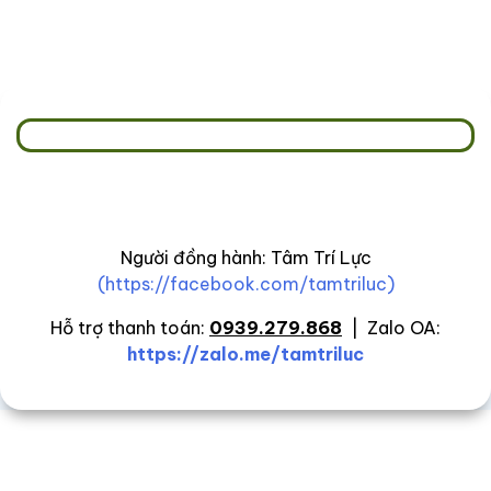
BẢN ĐỒ ĐÀO TẠO HIỀN TÀI
Tổng:
6.000.000đ
Người đồng hành: Tâm Trí Lực
(https://facebook.com/tamtriluc)
Hỗ trợ thanh toán:
0939.279.868
| Zalo OA:
https://zalo.me/tamtriluc