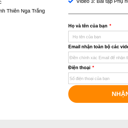
Video 3: Bài tập Phụ 
c
nh Thiên Nga Trắng
Họ và tên của bạn
Email nhận toàn bộ các vi
Điện thoại
NHẬN