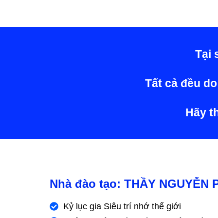
Tại
Tất cả đều do
Hãy th
Nhà đào tạo: THẦY NGUYỄN
Kỷ lục gia Siêu trí nhớ thế giới