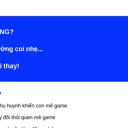
ẾNG?
ờng coi nhẹ...
i thay!
o
 phụ huynh khiến con mê game
ay đổi thói quen mê game