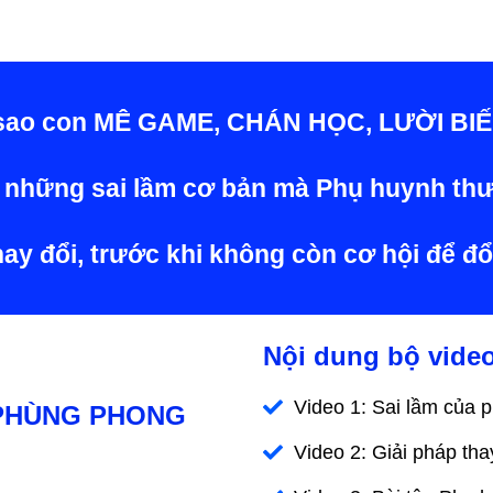
 sao con
MÊ GAME, CHÁN HỌC, LƯỜI BI
 những sai lầm cơ bản mà Phụ huynh thư
ay đổi, trước khi không còn cơ hội để đổ
Nội dung bộ vide
Video 1: Sai lầm của
 PHÙNG PHONG
Video 2: Giải pháp th